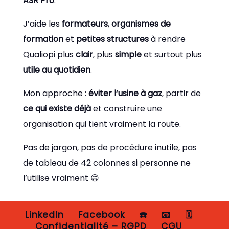
ASR Pro
.
J’aide les
formateurs
,
organismes de
formation
et
petites structures
à rendre
Qualiopi plus
clair
, plus
simple
et surtout plus
utile au quotidien
.
Mon approche :
éviter l’usine à gaz
, partir de
ce qui existe déjà
et construire une
organisation qui tient vraiment la route.
Pas de jargon, pas de procédure inutile, pas
de tableau de 42 colonnes si personne ne
l’utilise vraiment 😄
LinkedIn
Facebook
☎️
📧
🗓️
Confidentialité – RGPD
CGU