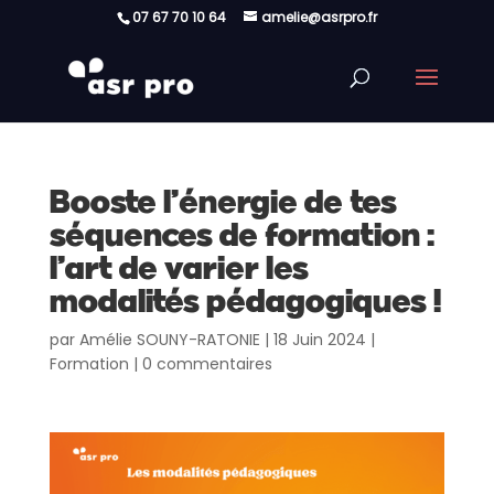
07 67 70 10 64
amelie@asrpro.fr
Booste l’énergie de tes
séquences de formation :
l’art de varier les
modalités pédagogiques !
par
Amélie SOUNY-RATONIE
|
18 Juin 2024
|
Formation
|
0 commentaires