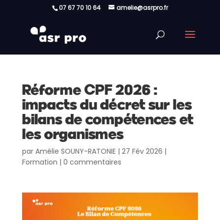
07 67 70 10 64
amelie@asrpro.fr
Réforme CPF 2026 :
impacts du décret sur les
bilans de compétences et
les organismes
par
Amélie SOUNY-RATONIE
|
27 Fév 2026
|
Formation
|
0 commentaires