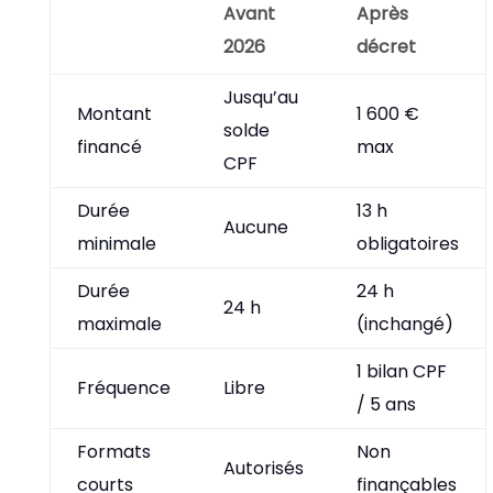
Avant
Après
2026
décret
Jusqu’au
Montant
1 600 €
solde
financé
max
CPF
Durée
13 h
Aucune
minimale
obligatoires
Durée
24 h
24 h
maximale
(inchangé)
1 bilan CPF
Fréquence
Libre
/ 5 ans
Formats
Non
Autorisés
courts
finançables